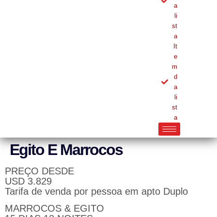
a
li
st
a
It
e
m
d
a
li
st
a
Egito E Marrocos
PREÇO DESDE
USD 3.829
Tarifa de venda por pessoa em apto Duplo
MARROCOS & EGITO