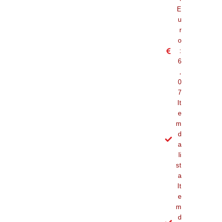
E
u
r
o
:
6
,
0
7
It
e
m
d
a
li
st
a
It
e
m
d